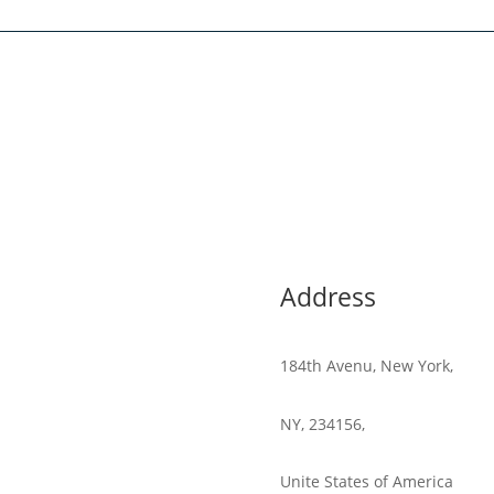
Address
FAQ
Blog
Contact
184th Avenu, New York,
NY, 234156,
Unite States of America